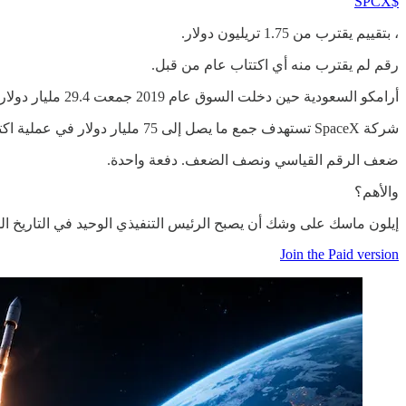
$SPCX
، بتقييم يقترب من 1.75 تريليون دولار.
رقم لم يقترب منه أي اكتتاب عام من قبل.
أرامكو السعودية حين دخلت السوق عام 2019 جمعت 29.4 مليار دولار، وكان هذا الرقم القياسي على مستوى العالم.
شركة SpaceX تستهدف جمع ما يصل إلى 75 مليار دولار في عملية اكتتاب واحدة.
ضعف الرقم القياسي ونصف الضعف. دفعة واحدة.
والأهم؟
إيلون ماسك على وشك أن يصبح الرئيس التنفيذي الوحيد في التاريخ الذي يقود شركتي
Join the Paid version