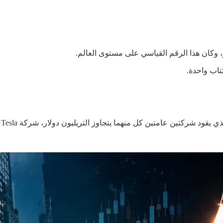
ن عامتين كل منهما يتجاوز التريليون دولار، شركة Tesla بجوار شركة SpaceX.