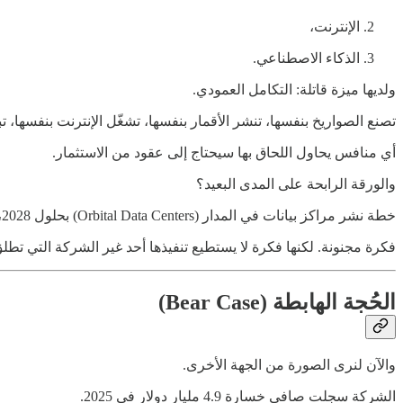
الإنترنت،
الذكاء الاصطناعي.
ولديها ميزة قاتلة: التكامل العمودي.
تصنع الصواريخ بنفسها، تنشر الأقمار بنفسها، تشغّل الإنترنت بنفسها، تب
أي منافس يحاول اللحاق بها سيحتاج إلى عقود من الاستثمار.
والورقة الرابحة على المدى البعيد؟
خطة نشر مراكز بيانات في المدار (Orbital Data Centers) بحلول 2028، تعمل بالطاقة الشمسية، لخفض تكلفة معالجة الذكاء الاصطناعي.
فكرة مجنونة. لكنها فكرة لا يستطيع تنفيذها أحد غير الشركة التي تط
الحُجة الهابطة (Bear Case)
والآن لنرى الصورة من الجهة الأخرى.
الشركة سجلت صافي خسارة 4.9 مليار دولار في 2025.