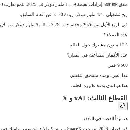
حقق Starlink إيرادات بقيمة 11.39 مليار دولار في 2025، بنمو يقارب 50٪ سنويا.
ربح تشغيلي 4.42 مليار دولار. زيادة 120٪ عن العام السابق.
في الربع الأول من 2026 وحده، جلب Starlink 3.26 مليار دولار من الإيرادات. أي 69٪ من إجمالي إيرادات الشركة.
عدد العملاء؟
10.3 مليون مشترك حول العالم.
عدد الأقمار الصناعية في المدار؟
9,600 قمر.
هذا الجزء وحده يستحق التقييم.
هذا هو الذي يدفع فاتورة الحلم.
القطاع الثالث: xAI و X
هنا تبدأ القصة في التعقد.
في فبراير 2026 اندمجت SpaceX مع شركة xAI الخاصة بـ ماسك في صفقة بـ 250 مليار دولار.