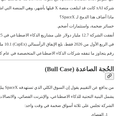
شركة xAI كانت قد ابتلعت منصة X قبلها بأشهر، وهي المنصة التي اشتراها ماسك بـ 44 مليار دولار في 2022.
ماذا أضاف هذا الدمج لـ SpaceX؟
خسائر ضخمة، واستثمارات أضخم.
أنفقت الشركة 12.7 مليار دولار على مشاريع الذكاء الاصطناعي في 2025 وحده.
في الربع الأول من 2026 فقط، بلغ الإنفاق الرأسمالي (CapEx) 10.1 مليار دولار، منها 7.72 مليار على البنية التحتية للذكاء الاصطناعي.
رقم يتجاوز ما تنفقه شركات الذكاء الاصطناعي المتخصصة في عام ك
الحُجة الصاعدة (Bull Case)
من يدافع عن التقييم يقول إن السوق الكلي الذي تستهدفه SpaceX يبلغ 28.5 تريليون دولار.
يشمل البنية التحتية للذكاء الاصطناعي، والإنترنت الفضائي، والاتصالا
الشركة تجلس على ثلاثة أسواق ضخمة في وقت واحد:
الفضاء،