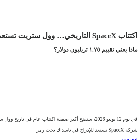
اكتتاب SpaceX التاريخي… وول ستريت تستعد لأكبر صفقة في الزمن المعاصر
ماذا يعني تقييم ١.٧٥ تريليون دولار؟
في يوم 12 يونيو 2026، ستفتح أكبر صفقة اكتتاب عام في تاريخ وول ستريت أبوابها.
شركة SpaceX تستعد للإدراج في ناسداك تحت رمز