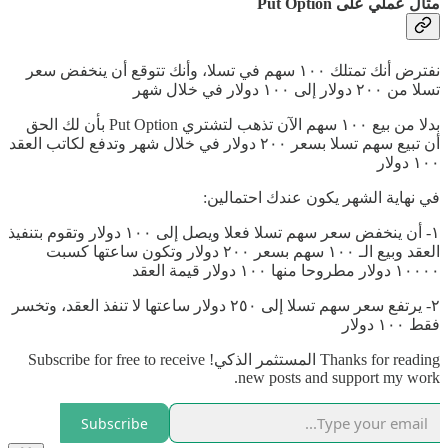
مثال عملي على Put Option
نفترض أنك تمتلك ١٠٠ سهم في تسلا، وأنك تتوقع أن ينخفض سعر
تسلا من ٢٠٠ دولار إلى ١٠٠ دولار في خلال شهر
بدلا من بيع ١٠٠ سهم الآن تذهب لتشتري Put Option بأن لك الحق
أن تبيع سهم تسلا بسعر ٢٠٠ دولار في خلال شهر وتدفع لكاتب العقد
١٠٠ دولار
في نهاية الشهر يكون عندك احتمالين:
١- أن ينخفض سعر سهم تسلا فعلا ويصل إلى ١٠٠ دولار وتقوم بتنفيذ
العقد وبيع الـ ١٠٠ سهم بسعر ٢٠٠ دولار وتكون ساعتها كسبت
١٠٠٠٠ دولار مطروحا منها ١٠٠ دولار قيمة العقد
٢- يرتفع سعر سهم تسلا إلى ٢٥٠ دولار ساعتها لا تنفذ العقد، وتخسر
فقط ١٠٠ دولار
Thanks for reading المستثمر الذكي! Subscribe for free to receive
new posts and support my work.
Subscribe