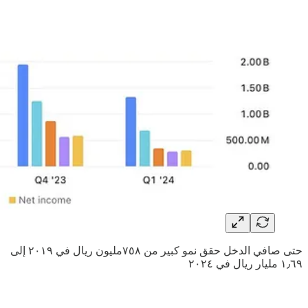
حتى صافي الدخل حقق نمو كبير من ٧٥٨مليون ريال في ٢٠١٩ إلى
١٫٦٩ مليار ريال في ٢٠٢٤