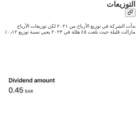
التوزيعات
بدأت الشركة في توزيع الأرباح من ٢٠٢١ لكن توزيعات الأرباح
مازالت قليلة حيث بلغت ٤٥ هللة في ٢٠٢٣ يعني نسبة توزيع ٠٫١٢٪