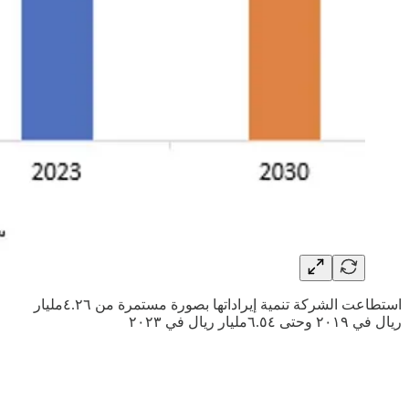
استطاعت الشركة تنمية إيراداتها بصورة مستمرة من ٤.٢٦مليار
ريال في ٢٠١٩ وحتى ٦.٥٤مليار ريال في ٢٠٢٣