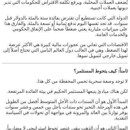
يُضعف العملات المحلية، ويرفع تكلفة الاقتراض للحكومات التي تدير
ديونها بعملات أجنبية.
الدولة التي كانت تستطيع أن تقترض بفائدة ستة بالمئة بالدولار قبل
سنوات، قد تجد نفسها اليوم تدفع ثمانية أو تسعة بالمئة. والفارق هذا
على ميزانيات مليارية يعني ضغطاً ضخماً على الإنفاق الحكومي
والخدمات العامة.
الاقتصادات التي تعاني من عجوزات مالية كبيرة هي الأكثر عرضة
لهذا الضغط، وهي في الغالب دول العالم النامي التي تحتاج أصلاً إلى
تمويل خارجي لتمويل نموها.
ثامناً: كيف يتحوط المستثمر؟
لا توجد وصفة سحرية تحمي المحفظة من كل هذا.
لكن هناك مبادئ يتبعها المستثمر الحكيم في بيئة الفائدة المرتفعة.
المبدأ الأول هو أن السندات ذات الأجل المتوسط أفضل من الطويل
في هذه المرحلة. التحيز نحو سندات بأجل بين خمس وعشر سنوات
يوفر توازناً بين العائد والمرونة في مواجهة أي تحولات في السياسة
النقدية.
المبدأ الثاني هو أن الذهب يبقى عنصر تحوط استراتيجي لا مضاربياً.