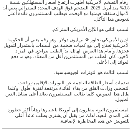
أرقام التضخم الأمريكية أظهرت ارتفاع أسعار المستهلكين بنسبة
3.8% منذ أبريل 2025. التضخم فوق الهدف المحدد للفيدرالي يعني أن
الأموال ستفقد قيمتها مع الوقت، فيطلب المستثمرون فائدة أعلى
لتعويض هذا التآكل.
السبب الثاني هو الدَّيْن الأمريكي المتراكم.
الدين الأمريكي تجاوز 36 تريليون دولار. وهو رقم يعني أن الحكومة
الأمريكية تحتاج إلى بيع كميات ضخمة من السندات باستمرار لتمويل
عجزها. وأمام هذا العرض الهائل، بدأ الطلب يتراجع. في المزاد
الأخير، كان الطلب من المستثمرين أقل من المعتاد، وهو ما دفع
العوائد إلى الأعلى.
السبب الثالث هو التوترات الجيوسياسية.
صدمات أسعار الطاقة الناجمة عن التوترات الإقليمية رفعت
التضخم، وزادت القلق من بقاء الفائدة مرتفعة لفترة أطول. وكلما
طال هذا الغموض، كلما طالب المستثمرون بعائد أعلى مقابل الدين
الطويل.
المستثمرون اليوم ينظرون إلى أمريكا باعتبارها رهاناً أكثر خطورة
على المدى البعيد. لذلك من يقبل أن يشتري يطلب عائداً أعلى
للتعويض عن هذه المخاطرة الإضافية.