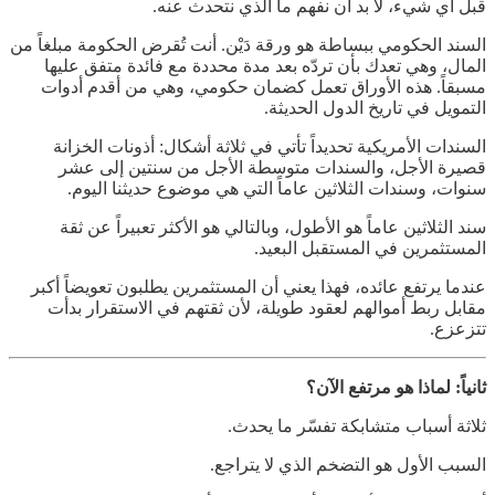
قبل أي شيء، لا بد أن نفهم ما الذي نتحدث عنه.
السند الحكومي ببساطة هو ورقة دَيْن. أنت تُقرض الحكومة مبلغاً من
المال، وهي تعدك بأن تردّه بعد مدة محددة مع فائدة متفق عليها
مسبقاً. هذه الأوراق تعمل كضمان حكومي، وهي من أقدم أدوات
التمويل في تاريخ الدول الحديثة.
السندات الأمريكية تحديداً تأتي في ثلاثة أشكال: أذونات الخزانة
قصيرة الأجل، والسندات متوسطة الأجل من سنتين إلى عشر
سنوات، وسندات الثلاثين عاماً التي هي موضوع حديثنا اليوم.
سند الثلاثين عاماً هو الأطول، وبالتالي هو الأكثر تعبيراً عن ثقة
المستثمرين في المستقبل البعيد.
عندما يرتفع عائده، فهذا يعني أن المستثمرين يطلبون تعويضاً أكبر
مقابل ربط أموالهم لعقود طويلة، لأن ثقتهم في الاستقرار بدأت
تتزعزع.
ثانياً: لماذا هو مرتفع الآن؟
ثلاثة أسباب متشابكة تفسّر ما يحدث.
السبب الأول هو التضخم الذي لا يتراجع.