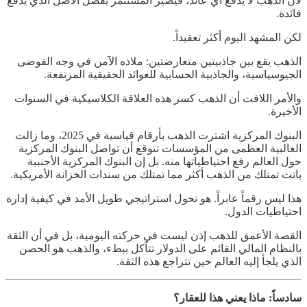
لأن الذهب لا يدفع أي عائد، فيصير المستثمر يفضّل الأصل الذي يدفع
فائدة.
لكن المشهد اليوم أكثر تعقيداً.
الذهب يقع بين جاذبيتين متعارضتين: ملاذه الآمن في وجه الفوضى
الجيوسياسية، والجاذبية الحسابية للعوائد الحقيقية المرتفعة.
والأمر اللافت أن الذهب كسر هذه العلاقة الكلاسيكية في السنوات
الأخيرة.
البنوك المركزية اشترت الذهب بأرقام قياسية في 2025، وما زالت
الغالبية العظمى من المؤسسات تتوقع أن تواصل البنوك المركزية
حول العالم رفع احتياطياتها منه. بل إن البنوك المركزية الأجنبية
باتت تمتلك من الذهب أكثر مما تمتلك من سندات الخزانة الأمريكية.
هذا ليس رقماً عابراً. هو تحول استراتيجي طويل الأمد في كيفية إدارة
احتياطيات الدول.
القصة الأعمق للذهب إذن ليست في حركته اليومية، بل في أن الثقة
بالنظام المالي القائم على الدولار تتآكل ببطء، والذهب هو الحصن
الذي يلجأ إليه العالم حين تتراجع هذه الثقة.
سادساً: ماذا يعني هذا للعقار؟