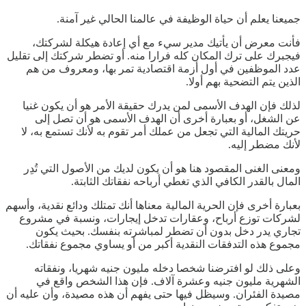
جميعنا يعلم أن حياة الوظيفة في عالمنا الحالي غير آمنة.
فأنت معرض أن يأتيك مدير سيء مع أي إعادة هيكلة لشركتك،
فيجبرك على ترك المكان كله فرارا منه. أو تضطر شركتك إلى تقليل
عدد الموظفين في أول أزمة اقتصادية تمر بها، ومعروف من هم
الذين يتم التضحية بهم أولا.
لذلك فإن الهدف الأسمى لمن يدرك حقيقة الأمر هو أن يكون غنيا
عن الشغل، أو بعبارة أخرى أن الهدف الأسمى هو أن تصل إلى
حريتك المالية التي تجعل من عملك أمر تقوم به لأنك تستمع به، لا
لأنك مضطر إليه.
ومعنى الغنى المقصود هنا هو أن يكون لديك من الأصول التي تُدِر
المال بالقدر الكافي الذي تغطي أرباحه نفقاتك الثابتة.
بعبارة أخرى فإن الحرية المالية معناها أنك تمتلك ودائع نقدية، وأسهم
لشركات توزع أرباح، وعقارات تدخل إيجارات، ونسبة في مشروع
تجاري يدر دخل بدون أن تضطر لمباشرته بنفسك. بحيث يكون
مجموع هذه التدفقات النقدية أكبر من أو يساوي مجموع نفقاتك.
وعلى ذلك لو افترضنا شخصا دخله مليون جنيه شهريا، ونفقاته
الشهرية مليون جنيه وعشرة آلاف. فإن هذا الشخص واقع في
مصيدة الفئران. وسيظل فيها حتى يفهم أن هذه مصيدة، وأن عليه أن