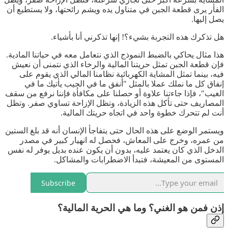
الفأر يرى قطعة الجبن في متناول يده ويشم رائحتها، ولا يستطيع أن
يصل إليها.
هل تذكرك هذه التجربة بشيء؟! إنها تذكرني أنا بأشياء.
هذا مثال يحاكي بالضبط النموذج الذي نتعامل معه في حياتنا المادية.
فإن قطعة الجبن تمثل حريتنا المالية والرخاء الذي نتمنى أن نعيش
فيه، بينما تمثل المشاية الكهربائية نظامنا المالي الذي يقوم على
إنفاق كل ما نملك عملا بالمثل "أنفق ما في الجيب يأتيك ما في
الغيب"، فإذا جاءتنا علاوة أو حصلنا على مكافأة فإننا نرفع من سقف
المصاريف حتى تأكل هذه الزيادة، وتظل الإزاحة تساوي صفر. وتظل
أنت لم تتحرك خطوة واحد في اتجاه حريتك المالية.
ويستمر الوضع على هذه الحال حتى يتفاجأ الإنسان أنه قد بلغ الستين
من عمره، وخرج على المعاش، فحصل له انهيار كبير في مصدر
الدخل الذي كان يعتمد عليه، بدون أن يكون عنده بديل يوفر له نفس
المستوى من المعيشة، فتبدأ الاضطرابات والمشاكل.
Subscribe
إذن فمن هو الغني؟ وما هي الحرية المالية؟