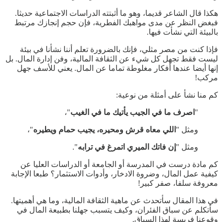
هكذا قال الشاعر قديما، وهو ما أثبتته الدراسات الاجتماعية حديثا.
فبغض النظر عن مدى مواهبك الفطرية، فإن حجم إنجازك مرتبط
بالبيئة التي نشأت فيها.
فإذا كنت من مصر مثلي، فإنك بالضرورة تعلم أننا نشأنا في بيئة
ليست فقط تجهل كل شيء عن الثقافة المالية، وفن إدارة المال. بل
إنها أيضا عندها أفكار مغلوطة تماما عن المال. يعني للأسف جهل
مركب!
كم منا نشأ على أمثلة من نوعية:
"
اصرف ما في الجيب يأتيك ما في الغيب
"،
ومثل "
اللي معاه قرش ومحيره، يجيب حمام ويطيره
"،
ومثل "
إن فاتك الميري اتمرغ في ترابه
".
كم مادة درست في المدرسة أو الجامعة أو الدراسات العليا عن
كيفية عمل المال، وضروة الادخار، وأدوات الاستثمار؟ طبعا الإجابة
معروفة سلفا، صفر كبير!
في هذا المقال سأتحدث عن ماهية الثقافة المالية، وما هي أهميتها.
سأتكلم عن سباق الفئران، وكيف يتسبب جهلنا بطبيعة المال في
وقوعنا فريسة لهذا السباق.