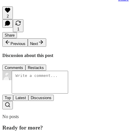
2
1
Share
Previous
Next
Discussion about this post
Comments
Restacks
Top
Latest
Discussions
No posts
Ready for more?