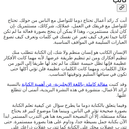
أنت كـ رائد أعمال تحتاج دوما للتواصل مع الناس من حولك. تحتاج
للتواصل مع فريقك في العمل، عملائك، شركائك، مستثمريك -إن
كان لديك مستثمرين-، وهذا لا يمكن أن ينجح بصورة فعالة ما لم تكن
كاتبا جيدا تعرف كيف تعبر عن نفسك في كلمات وتعرف كيف تصوغ
العبارات السليمة في المواقف المناسبة.
الإنسان الكاتب هو إنسان منظم ولا شك، إن الكتابة تتطلب منك
تنظيم أفكارك ومن ثم تنظيم طريقة عرضها. لأنه مهما كانت الأفكار
عظيمة فإنها تظل حبيسة عقلك ما لم تجد لها طريقا إلى النور من
خلال الكلمات. ومهما كانت الكلمات عظيمة فلن تؤتي أكلها حتى
تكون في سياقها السليم وتوقيتها المناسب.
وقد كتبت
مقالة كاملة -باللغة الإنجليزية- عن أهمية الكتابة
بالنسبة
لرائد الأعمال، منشورة في هذه النشرة البريدية، أتمنى أن تتطلع
عليها.
وفيما يتعلق بالكتابة دوما ما يطرح سؤال عن كيفية تعلم الكتابة
بصورة صحيحة تؤثر في الناس. وبينما هذا موضوع كبير قد يحتاج
مقالة مستقلة، إلا أن النصيحة السريعة هنا هي التدرب المستمر. ابدأ
الآن بكتابة جمل بسيطة جدا، وداوم على هذا بصورة ممستمرة. حتى
تتدرب عضلات مخك على الكتابة كما تتدرب عقلات ذراعك على