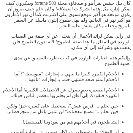
كان بيل جيتس يقرأ هو وأصدقاؤه مجلة 500 fortune ويفكرون كيف
يمكن إدارة مثل هذه الشركات العملاقة؛ وكان حلم جيف بيزوز أن
يكون موقعه هو أكبر موقع تسوق على الإنترنت كما أن نهر الأمازون
هو أكبر نهر في العالم. ولم يقِل طموح إيلون ماسك عن السفر
للمريخ وجعله مكان يعيش عليه البشر.
في رأيي يمكن لرائد الأعمال أن يتخلى عن أي صفة من الصفات
الواردة في المقال ما عدا صفة الطموح؛ لأنه بدون الطموح فلن
يذهب هو وشركته إلى أي مكان.
وإليكم هذه العبارات الواردة في كتاب نظرية الفستق عن مدى
أهمية الطموح:
الأحلام الكبيرة كثيرا ما تنتهي بـ إنجازات "متوسطة"؛ أما
الأحلام المتواضعة فتنتهي حتما بـ إنجازات "تافهة".
الأحلام الصغيرة تعمِ بصرك عن الاحتمالات الكبيرة! أما الأحلام
الكبيرة فتقودك إلى أفاق لم يحلم بها معظم الناس حولك.
حين تحلم بـ "قرص عيش"، ستحصل على كِسرة خبز! ولكن
حين تحلم بـ"مصنع معجنات" لن تنتهي بأقل من متجرفطائر.
الشاطحون في أحلامهم هم من يقودوننا للمستقبل!
أما العقلاء والمتحفظون فبالكاد ينجحون في قيادة أنفسهم.