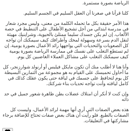
الرياضة بصورة مستمرة.
كلنا قرأنا في صغرنا أن العقل السليم في الجسم السليم.
هذا الأمر حقيقة بكل ما تحمله الكلمة من معنى، وليس مجرد شعار
في مدرسة ابتدائي من أجل تشجيع الأطفال على التنطيط في حصة
الألعاب. إن لم يكن جسدك سليما ممتلئ بالحيوية، وشراينيك مهيئة
لنقل الدم بسرعة وسهولة لمخك وآطرافك كيف سيمكنك أن تواجه
كل الصعوبات والتحديات التي يواجهها رائد الأعمال بصورة يومية. إن
لم تستطع التغلب على نفسك في ممارسة الرياضة بصورة يومية
كيف سيمكنك التغلب على مشاكل العملاء الغاضبين كل يوم.
وأنا هنا لا أطلب منك أن تكون مايكل فيلبس أو أرنولد شوارزنجر، كل
ما أحاول تحميسك على القيام به هو مجموعة من التمارين البسيطة
كل يوم لتحافظ على جسمك في لياقة حتى يكون عقلك كذلك في
كامل لياقته وأنت تواجه تحديات بناء شركتك.
وإن كنت لا أنكر أن امتلاك عضلات بطن ظاهرة شعور جميل في حد
ذاته
هذه بعض الصفات التي أرى أنها مهمة لرائد الأعمال، وليست كل
الصفات بالطبع. فلو رأيت أن هناك بعض صفات تحتاج للإضافة برجاء
مشاركتها في التعليقات.