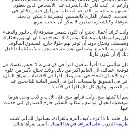
وأزعم أني كنت قادر على التعرف على الأشخاص الذين يعطون
أنفسهم مساحة من القراءة المنتظمة من أول خمس دقائق في
الحديث. الإنسان القارئ كالشمس المشرقة لا يمكن أن يخفى
ضوءها، وكالشجرة المثمرة لا يمكن أن تحجب ثمرتها.
وأنت كرائد أعمال تحتاج أن تكون شمس مشرقة تأتي بالنور والدفء
كل يوم لموظفيك وعملائك وشركائك. تحتاج دوما أن تلهمهم بأفكارك
وقصصك، وتحتاج دوما أن توفر لهم حلولا خارج الصندوق المألوف
الذي سأمه الجميع. وصدقني -هذه نصيحة مجرب- لا يمكنك أبدا فعل
ذلك إلا أن تكون قارئا.
فإن سألتني ماذا أقرأ سأقول: اقرأ في كل شيء، لا تحبس نفسك في
قوقعة أعمالك، لأن العالم أكبر من ذلك، ولأنك تحتاج لأكبر من علوم
إدارة الأعمال للنجاح في مشروعك. اقرأ في الاقتصاد وأسواق المال،
اقرأ في التسويق والمبيعات، اقرأ في السير الذاتية للناجحين على
مر العصور. وفوق كل ذلك اقرأ في الأدب!
نعم أنا كتبتها صح، وأنت قرأتها صح. فإن الأدب والأدب وحده هو ما
سيعطيك الخيال الواسع وإمكانية التفكير خارج الصندوق التي حدثتك
عنها.
فإن قلت أنا لا أعرف كيف ألتزم بالقراءة، فسأقول لك أني كتبت
طريقة للتدرب على القراءة في هذا المقال
، أتمنى تقرأها هناك.