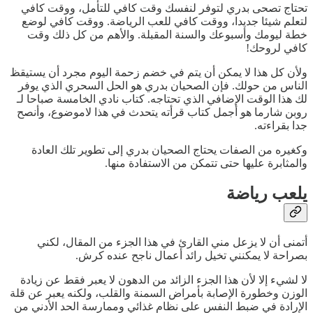
تحتاج تصحى بدري لتوفر لنفسك وقت كافي للتأمل، ووقت كافي
لتعلم شيئا جديدا، ووقت كافي للعب الرياضة. ووقت كافي لوضع
خطة ليومك وأسبوعك والسنة المقبلة. والأهم من كل ذلك وقت
كافي لروحك!
ولأن كل هذا لا يمكن أن يتم في خضم زحمة اليوم مجرد أن يستيقظ
الناس من حولك. فإن الصحيان بدري هو الحل السحري الذي يوفر
لك هذا الوقت الإضافي الذي تحتاجه. كتاب نادي الخامسة صباحا لـ
روبن شارما هو أجمل كتاب قرأته يتحدث في هذا لاموضوع، وأنصح
جدا بقراءته.
وكغيره من الصفات يحتاج الصحيان بدري إلى تطوير تلك العادة
والمثابرة عليها حتى تتمكن من الاستفادة منها.
يلعب رياضة
أتمنى أن لا يزعل مني القارئ في هذا الجزء من المقال، لكني
بصراحة لا يمكنني تخيل رائد أعمال ناجح عنده كرش.
لا لشيء إلا لأن هذا الجزء الزائد من الدهون لا يعبر فقط عن زيادة
الوزن وخطورة الإصابة بأمراض السمنة والقلب، ولكنه يعبر عن قلة
الإرادة في ضبط النفس على نظام غذائي وممارسة الحد الأدني من