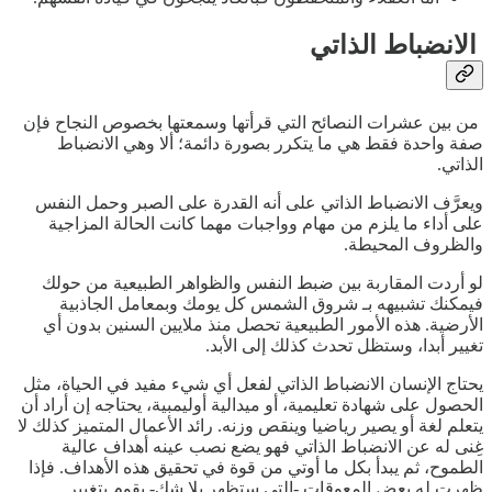
الانضباط الذاتي
من بين عشرات النصائح التي قرأتها وسمعتها بخصوص النجاح فإن
صفة واحدة فقط هي ما يتكرر بصورة دائمة؛ ألا وهي الانضباط
الذاتي.
ويعرَّف الانضباط الذاتي على أنه القدرة على الصبر وحمل النفس
على أداء ما يلزم من مهام وواجبات مهما كانت الحالة المزاجية
والظروف المحيطة.
لو أردت المقاربة بين ضبط النفس والظواهر الطبيعية من حولك
فيمكنك تشبيهه بـ شروق الشمس كل يومك وبمعامل الجاذبية
الأرضية. هذه الأمور الطبيعية تحصل منذ ملايين السنين بدون أي
تغيير أبدا، وستظل تحدث كذلك إلى الأبد.
يحتاج الإنسان الانضباط الذاتي لفعل أي شيء مفيد في الحياة، مثل
الحصول على شهادة تعليمية، أو ميدالية أوليمبية، يحتاجه إن أراد أن
يتعلم لغة أو يصير رياضيا وينقص وزنه. رائد الأعمال المتميز كذلك لا
غِنى له عن الانضباط الذاتي فهو يضع نصب عينه أهداف عالية
الطموح، ثم يبدأ بكل ما أوتي من قوة في تحقيق هذه الأهداف. فإذا
ظهرت له بعض المعوقات -التي ستظهر بلا شك- يقوم بتغيير