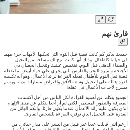
قارئ نهم
جميعنا يذكر كم كانت قصة قبل النوم التي تحكيها الأمهات جزء مهما
في حياتنا كأطفال، وذلك أنها كانت تتيح لك مساحة من التخيل
والصفاء الذهني قبل النوم، فتغمض عينيك وتتخيل الحصان ذي
الأجنحة وأميرة البحر والفارس التي يجري على جواد أبيض. ما تفعله
قصة قبل النوم للأطفال تفعله القراءة لرائد الأعمال، وهو أنه تكسبه
قدرة هائلة على التخييل وسعة الأفق وافتراض مسارات بديلة ورسم
مسرح لأحداث الأعمال في عقله!
الجميع يتكلم عن أهمية القراءة لكل الناس من أجل اكتساب
المعرفة والتطور المستمر. لكني لم أر أحدا يتكلم عن مدى الإلهام
الذي يكون عليه رائد الأعمال عندما يكون قارئا، والكم الهائل من
القدرة على التخييل الذي توفره القراءة للشخص القارئ.
أزعم أنني قابلت عددا غير قليل من البشر على مدار حياتي، من
مختلف البلدان حول العالم، ومختلف الثقافات، ومختلف الأعمار.