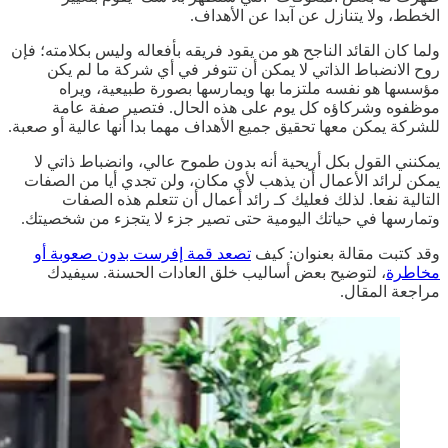
الخطط، ولا يتنازل عن آبدا عن الأهداف.
ولما كان القائد الناجح هو من يقود فريقه بأفعاله وليس بكلامته؛ فإن
روح الانضباط الذاتي لا يمكن أن تتوفر في أي شركة ما لم يكن
مؤسسها هو نفسه ملتزما بها ويمارسها بصورة طبيعية، ويراه
موظفوه وشركاؤه كل يوم على هذه الحال. فتصير صفة عامة
للشركة يمكن معها تحقيق جميع الأهداف مهما بدا أنها عالية أو صعبة.
يمكنني القول بكل أريحية أنه بدون طموح عالي، وانضباط ذاتي لا
يمكن لرائد الأعمال أن يذهب لأي مكان، ولن تجدي أيا من الصفات
التالية نفعا. لذلك فعليك كـ رائد أعمال أن تتعلم هذه الصفات
وتمارسها في حياتك اليومية حتى تصير جزء لا يتجزء من شخصيتك.
وقد كتبت مقالة بعنوان: كيف
تصعد قمة إفرست بدون صعوبة أو
مخاطرة
، لتوضيح بعض أساليب خلق العادات الحسنة. سيفيدك
مراجعة المقال.