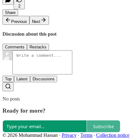
2
Share
Previous
Next
Discussion about this post
Comments
Restacks
Top
Latest
Discussions
No posts
Ready for more?
Subscribe
© 2026 Mohammad Hassan
·
Privacy
∙
Terms
∙
Collection notice