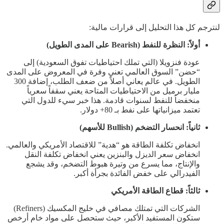
لنترجم كل هذا التحليل إلى قرارات مالية:
أولاً: النظرة للنفط (Bearish على المدى الطويل)
عودة فنزويلا (التي تملك احتياطيات تفوق السعودية) إلى
“حضن” السوق العالمي تعني وفرة في المعروض على المدى
الطويل. في عالم يعاني أصلاً من ضعف الطلب، إضافة 300
مليار برميل من الاحتياطيات المتاحة يعني سقفاً سعرياً
منخفضاً للنفط لسنوات قادمة. هذا خبر سيء للدول التي
تعتمد ميزانياتها على نفط بـ 80+ دولار.
ثانياً: انحسار التضخم (Bullish للأسهم)
انخفاض تكلفة الطاقة هو “هدية” للاقتصاد الأمريكي والعالمي.
انخفاض سعر الديزل والبنزين يعني انخفاض تكلفة النقل
والإنتاج، مما يسرع من وتيرة هبوط التضخم، وقد يشجع
الفيدرالي على خفض الفائدة بجرأة أكبر.
ثالثاً: قطاع الطاقة الأمريكي
الشركات التي تمتلك مصافي في خليج المكسيك (Refiners)
ستكون المستفيد الأكبر، حيث ستحصل على مواد خام أرخص