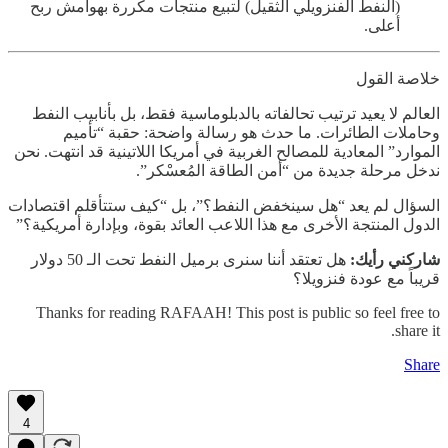
(النفط الفنزويلي الثقيل) لتبيع منتجات مكررة بهوامش ربح
أعلى.
خلاصة القول
العالم لا يعيد ترتيب تحالفاته بالدبلوماسية فقط، بل بأنابيب النفط
وحاملات الطائرات. ما حدث هو رسالة واضحة: حقبة “تأميم
الموارد” المعادية للمصالح الغربية في أمريكا اللاتينية قد انتهت. نحن
ندخل مرحلة جديدة من “أمن الطاقة المُعسْكر”.
السؤال لم يعد “هل سينخفض النفط؟”، بل “كيف ستتأقلم اقتصادات
الدول المنتجة الأخرى مع هذا اللاعب العائد بقوة، وبإدارة أمريكية؟”
شاركني رأيك:
هل تعتقد أننا سنرى برميل النفط تحت الـ 50 دولار
قريباً مع عودة فنزويلا؟
Thanks for reading RAFAAH! This post is public so feel free to
share it.
Share
4