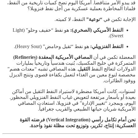
قد يبدو الأمر متناقضاً. أمريكا اليوم تضخ كميات تاريخية من النفط،
فلماذا المخاطرة بعملية عسكرية من أجل نفط فنزويلا؟
الإجابة تكمن في
“نوعية”
النفط، لا كميته.
النفط الأمريكي (الصخري):
هو نفط “خفيف وحلو” (Light
Sweet).
النفط الفنزويلي:
هو نفط “ثقيل وحامض” (Heavy Sour).
المعضلة تكمن في أن
المصافي الأمريكية المعقدة (Refineries)
المتمركزة في خليج المكسيك، بُنيت هندسياً وتاريخياً بمليارات
الدولارات لتعالج النفط
الثقيل
. هذه المصافي تشبه “معدات هضم”
مخصصة لنوع معين من الغذاء لتعمل بكفاءة قصوى وتنتج الديزل
ووقود الطائرات.
لسنوات، كانت أمريكا مضطرة لاستيراد النفط الثقيل من أماكن
بعيدة أو بأسعار مرتفعة لتعويض غياب النفط الفنزويلي المحظور.
اليوم، وبمجرد “تغيير الإدارة” في فنزويلا، استعادت المصافي
الأمريكية شريان حياتها الطبيعي والقريب جغرافياً.
نحن أمام تكامل رأسي (Vertical Integration) فرضته القوة
العسكرية: إنتاج، تكرير، وتوزيع تحت مظلة نفوذ واحدة.