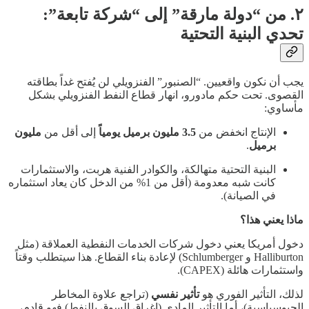
٢. من “دولة مارقة” إلى “شركة تابعة”:
تحدي البنية التحتية
يجب أن نكون واقعيين. “الصنبور” الفنزويلي لن يُفتح غداً بطاقته
القصوى. تحت حكم مادورو، انهار قطاع النفط الفنزويلي بشكل
مأساوي:
الإنتاج انخفض من
3.5 مليون برميل يومياً
إلى أقل من
مليون
برميل
.
البنية التحتية متهالكة، والكوادر الفنية هربت، والاستثمارات
كانت شبه معدومة (أقل من 1% من الدخل كان يعاد استثماره
في الصيانة).
ماذا يعني هذا؟
دخول أمريكا يعني دخول شركات الخدمات النفطية العملاقة (مثل
Halliburton و Schlumberger) لإعادة بناء القطاع. هذا سيتطلب وقتاً
واستثمارات هائلة (CAPEX).
لذلك، التأثير الفوري هو
تأثير نفسي
(تراجع علاوة المخاطر
الجيوسياسية)، أما التأثير المادي (إغراق السوق بالنفط) فهو قادم،