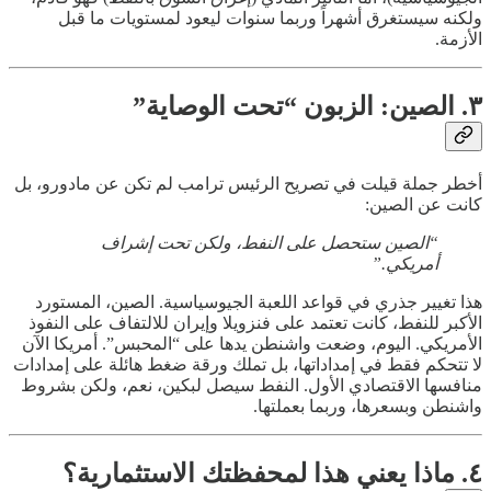
ولكنه سيستغرق أشهراً وربما سنوات ليعود لمستويات ما قبل
الأزمة.
٣. الصين: الزبون “تحت الوصاية”
أخطر جملة قيلت في تصريح الرئيس ترامب لم تكن عن مادورو، بل
كانت عن الصين:
“الصين ستحصل على النفط، ولكن تحت إشراف
أمريكي.”
هذا تغيير جذري في قواعد اللعبة الجيوسياسية. الصين، المستورد
الأكبر للنفط، كانت تعتمد على فنزويلا وإيران للالتفاف على النفوذ
الأمريكي. اليوم، وضعت واشنطن يدها على “المحبس”. أمريكا الآن
لا تتحكم فقط في إمداداتها، بل تملك ورقة ضغط هائلة على إمدادات
منافسها الاقتصادي الأول. النفط سيصل لبكين، نعم، ولكن بشروط
واشنطن وبسعرها، وربما بعملتها.
٤. ماذا يعني هذا لمحفظتك الاستثمارية؟