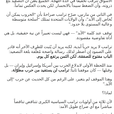
الأسواق تترقب تخفيفاً في حدة اللهجة. الجميع يظن أن التصعيد بلغ
ذروته، وأن الضغط سيبدأ بالانحسار. لكن يحدث العكس تماماً.
في الثاني من مارس، صرّح ترامب صراحةً بأن “الحروب يمكن أن
تُخاض إلى الأبد”، وأن الولايات المتحدة تمتلك “أسلحة متوسطة
وعالية المستوى بلا حدود.”
توقف عند كلمة “الأبد” — فهي ليست تعبيراً عن نية حقيقية، بل هي
أداة تفاوضية مقصودة.
ترامب لا يريد حرباً أبدية. لكنه يريد أن يُثبت للطرف الآخر أنه قادر
على الصمود إن اضطر لذلك. رسالة واضحة مُغلّفة بلغة التصعيد:
الباب مفتوح للصفقة، لكن الثمن يرتفع كل يوم.
منذ اللحظة الأولى لاندلاع الحرب بين أمريكا وإسرائيل وإيران — بل
وقبلها — كان موقفنا ثابتاً:
ترامب لن يستفيد من حرب مطوّلة.
وهذا الموقف لم يتغير، على الرغم من كل الحديث عن حرب “إلى
الأبد.”
لماذا؟
لأن ثلاثة من أولويات ترامب السياسية الكبرى تتناقض تناقضاً
مباشراً مع أي صراع طويل الأمد: