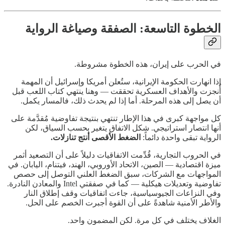
الخطوة التاسعة: الصفقة وصياغة الرواية
في الحرب على إيران، هذه الخطوة مشروطة.
إذا انهارت الحكومة الإيرانية، ستُعلن أمريكا وإسرائيل أن المهمة
أُنجزت والأهداف العسكرية تحققت — وهنا ينتهي كتاب اللعب قبل
أن يصل إلى هذه المرحلة. أما إذا لم يحدث ذلك، فالمسار يكمل.
كل مواجهة كبرى في هذا الإطار تنتهي بنتيجة تفاوضية مُقدَّمة على
أنها انتصار استراتيجي. شكل الاتفاق يتغير بحسب السياق، لكن
الرواية تبقى واحدة دائماً:
الضغط الأقصى أنتج تنازلات.
في الحروب التجارية، قُدِّمت الاتفاقيات دليلاً على أن التصعيد أثمر
ميزة اقتصادية — الصين، الاتحاد الأوروبي، الهند، فيتنام، اليابان. في
المواجهات مع الشركات، سبق الضغط العلني التوصل إلى حصص
تفاوضية وتعديلات هيكلية — كما في صفقتي Intel والمعادن النادرة.
وفي النزاعات الجيوسياسية، جاءت اتفاقيات وقف إطلاق النار
والأطر الأمنية شاهدةً على أن القوة أجبرت الخصم على الحل.
الغلاف يختلف في كل مرة. لكن المضمون واحد.