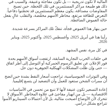
المالية لا تكون تدريجية — بل تكون مفاجئة وعنيفة. والسبب في
ذلك هو طبيعة مراكز المستثمرين في تلك اللحظة. حين تصبح
المفاوضات مصداقة، يكون معظم المستثمرين قد تحصّنوا دفاعياً.
التعرض للطاقة مرتفع، مخاطر الأسهم مخفّضة، والتقلب عالٍ بفعل
حالة الغموض الضاغطة.
حين ينهار هذا الغموض فجأة، تنفكّ تلك المراكز بسرعة شديدة.
رأينا هذا في أبريل 2025، وأغسطس 2025، وأكتوبر 2025، ويناير
2026.
في كل مرة، نفس المشهد.
في حلقات الحرب التجارية السابقة، ارتفعت أسواق الأسهم بحدة
فور الإعلان عن تعليق الرسوم الجمركية أو التوصل إلى أطر اتفاق
— حتى وإن ظلت المشكلات الهيكلية الجوهرية دون حل.
وفي التوترات الجيوسياسية، تراجعت أسعار النفط بشدة حين اتضح
أن ممرات الشحن ستعود للعمل وأن التصعيد لن يتسع إقليمياً.
إعادة التسعير تكون عنيفة لأنها لا تنبع من تحسن في الأساسيات
الاقتصادية — بل من انهيار مفاجئ في علاوة المخاطر. الأسواق لا
تتحرك لأن الأوضاع أصبحت مثالية، بل لأن احتمالات السيناريو الأسوأ
تتراجع بشكل درامي.