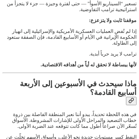
تسعير “السيناريو الأسوأ” — حتى لفترة وجيزة — جزء لا يتجزأ من
استراتيجية ترامب التفاوضية.
موقفنا ثابت ولا يتزعزع:
إذا لم تُفضِ العمليات العسكرية الأمريكية والإسرائيلية إلى انهيار
الحكومة الإيرانية في الأيام أو الأسابيع القادمة، فإن الصفقة ستعود
إلى الطاولة.
ترامب لا يريد حرباً أبدية.
لأنها ببساطة لا تحقق له أياً من أهدافه الاقتصادية.
ماذا سيحدث في الأسبوعين إلى الأربعة
أسابيع القادمة؟
في هذه اللحظة تحديداً، يبدو أننا نعبر المنطقة الفاصلة بين ذروة
خطاب التصعيد والمراحل الأولى للإشارات المشروطة. الأسواق
تُسعّر الآن صراعاً أطول مما كانت تتوقعه عند الضربة الأولى.
النفط كسر مستويات جديدة نحو الأعلى، وأسواق الأسهم تخلّت عن