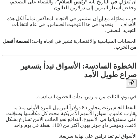
أن يُعرَّف في التاريخ بأنه
“رئيس السلام”
، والقضاء على التضخم،
وخفض أسعار البنزين إلى دولارين للغالون.
حرب مطوّلة مع إيران ستسير في الاتجاه المعاكس تماماً لكل هذه
الأهداف — وتحديداً في هذا التوقيت الحساس، في عام انتخابات
التجديد النصفي.
الحسابات السياسية والاقتصادية تشير في اتجاه واحد:
الصفقة أفضل
من الحرب.
الخطوة السادسة: الأسواق تبدأ بتسعير
صراع طويل الأمد
في يوم، الثالث من مارس، بدأت الخطوة السادسة.
النفط الخام برنت يتجاوز 85 دولاراً للبرميل للمرة الأولى منذ ما
يقارب عامين. أسواق الأسهم الأمريكية محت كل مكاسبها وسجّلت
أدنى مستوياتها في الأسبوع. التدافع نحو الجانب الآمن تسارع بشكل
لافت. ومؤشر داو جونز يهوي أكثر من 1100 نقطة في يوم واحد.
الأسواق لم تعد تراهن على نهاية سريعة.