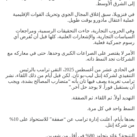
إلى الشرق الأوسط.
في فنزويلا، سبق إغلاق المجال الجوي وتحريك القوات الإقليمية
عملية اعتقال مادورو بوقت طويل.
وفي الحروب التجارية، جاءت التحقيقات الرسمية، ومراجعات
السياسات التجارية، والإشعارات العلنية، كلها قبل أن تُفرض أي
رسوم جمركية فعلية.
الأمر لا يقتصر على الصراعات الكبرى وحدها. حتى في معاركه مع
الشركات تجد النمط ذاته.
في الحادي عشر من أغسطس 2025، التقى ترامب بالرئيس
التنفيذي لشركة إنتل ليب-بو تان. لكن قبل أيام من ذلك اللقاء، نشر
ترامب تغريدة يصف فيها تان بأنه “متضارب المصالح بشدة، ويجب
أن يستقيل فوراً. لا يوجد حل آخر.”
التهديد أولاً. ثم اللقاء. ثم الصفقة.
النمط واحد في كل مرة.
بعدها بأيام، أعلنت إدارة ترامب عن “صفقة” للاستحواذ على 10%
من شركة إنتل.
النتيجة؟ عائد يتجاوز 80% في أقل من شهرين.