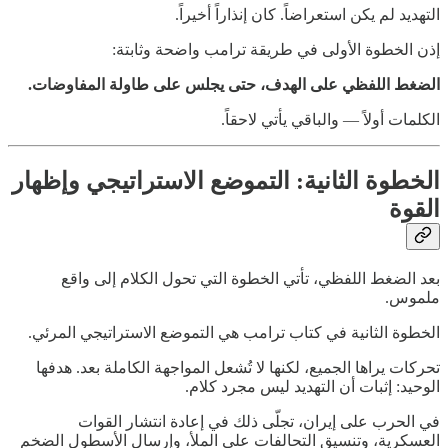
التهديد لم يكن استعراضاً. كان إنذاراً أخيراً.
إذن الخطوة الأولى في طريقة ترامب واضحة وثابتة:
الضغط اللفظي على الهدف، حتى يجلس على طاولة المفاوضات.
الكلمات أولاً — والباقي يأتي لاحقاً.
الخطوة الثانية: التموضع الاستراتيجي وإظهار
القوة
بعد الضغط اللفظي، تأتي الخطوة التي تحول الكلام إلى واقع
ملموس.
الخطوة الثانية في كتاب ترامب هي التموضع الاستراتيجي المرئي.
تحركات يراها الجميع، لكنها لا تُشعل المواجهة الكاملة بعد. هدفها
الوحيد: إثبات أن التهديد ليس مجرد كلام.
في الحرب على إيران، تجلّى ذلك في إعادة انتشار القوات
العسكرية، وتنسيق التحالفات على الملأ، وإرسال الأسطول الضخم