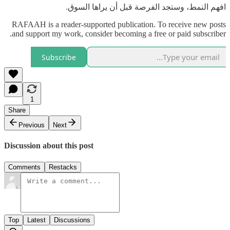
افهم النمط، وستجد الفرصة قبل أن يراها السوق.
RAFAAH is a reader-supported publication. To receive new posts
and support my work, consider becoming a free or paid subscriber.
Subscribe
1
Share
Previous
Next
Discussion about this post
Comments
Restacks
Top
Latest
Discussions