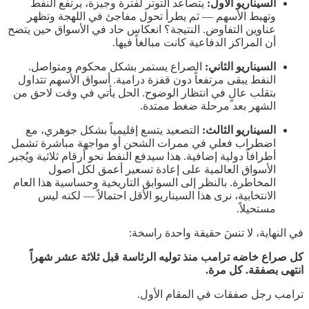
السيناريو الأول:
يتصاعد التوتر لفترة وجيزة، يرتفع النفط
وتهبط الأسهم — ثم يطرأ تحول مفاجئ في اللهجة وتظهر
عناوين التفاوض. النتيجة؟ انعكاس حاد في الأسواق حين يتضح
أن المراكز الدفاعية كانت مبالغاً فيها.
السيناريو الثاني:
الصراع يستمر بشكل محكوم ومتواصل.
النفط يبقى مرتفعاً دون قفزة درامية. أسواق الأسهم تتداول
بتقلب عالٍ في انتظار الوضوح. الحل يأتي في وقت لاحق من
الشهر بعد مرحلة ضغط ممتدة.
السيناريو الثالث:
التصعيد يتسع إقليمياً بشكل جوهري، مع
اضطراب فعلي في ممرات الشحن أو مواجهة مباشرة تشمل
أطرافاً دولية إضافية. هذا سيدفع النفط نحو أرقام ثلاثية ويُجبر
الأسواق العالمية على إعادة تسعير أعمق لكل أصول
المخاطرة. بالنظر إلى السوابق التاريخية وحساسية هذا العام
الانتخابية، نرى هذا السيناريو الأقل احتمالاً — لكنه ليس
مستحيلاً.
في النهاية، لا تنسَ حقيقة واحدة راسخة:
كل صراع خاضه ترامب منذ توليه الرئاسة قبل ثلاثة عشر شهراً
انتهى بصفقة. كل مرة.
ترامب رجل صفقات في المقام الأول.