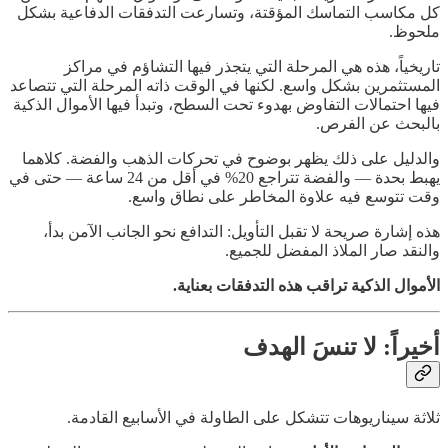
كل مكاسب التماسك المؤقتة، وتسارعت التدفقات الدفاعية بشكل
ملحوظ.
تاريخياً، هذه هي المرحلة التي يتجذر فيها التشاؤم في مراكز
المستثمرين بشكل واسع. لكنها في الوقت ذاته المرحلة التي تتصاعد
فيها احتمالات التفاوض بهدوء تحت السطح، وتبدأ فيها الأموال الذكية
بالبحث عن الفرص.
والدليل على ذلك يظهر بوضوح في تحركات الذهب والفضة. كلاهما
يهبط بحدة — والفضة تتراجع 20% في أقل من 24 ساعة — حتى في
وقت تتوسع فيه علاوة المخاطر على نطاق واسع.
هذه إشارة صريحة لا تقبل التأويل: التدافع نحو الجانب الآمن بدأ،
والنقد صار الملاذ المفضل للجميع.
الأموال الذكية تراقب هذه التدفقات بعناية.
أخيراً: لا تنسَ الهدف
ثلاثة سيناريوهات تتشكل على الطاولة في الأسابيع القادمة.