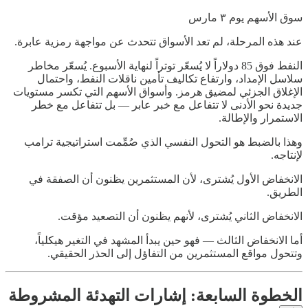
سوق الأسهم يوم ٣ مارس
عند هذه المرحلة، لم تعد الأسواق تتحدث عن مواجهة رمزية عابرة.
النفط فوق 85 دولاراً لا يُسعّر توتراً لنهاية الأسبوع. يُسعّر مخاطر
سلاسل الإمداد، وارتفاع تكاليف تأمين ناقلات النفط، واحتمال
الإغلاق الجزئي لمضيق هرمز. وأسواق الأسهم التي تكسر مستويات
جديدة نحو الأدنى لا تتفاعل مع خبر عابر — بل تتفاعل مع خطر
الاستمرار والإطالة.
وهذا بالضبط هو التحول النفسي الذي صُمِّمت استراتيجية ترامب
لإنتاجه.
الانخفاض الأول يُشترى، لأن المستثمرين يظنون أن الصفقة في
الطريق.
الانخفاض الثاني يُشترى، لأنهم يظنون أن التصعيد مؤقت.
أما الانخفاض الثالث — فهو حين يبدأ المشهد في التغير هيكلياً،
وتتحول مواقع المستثمرين من التفاؤل إلى الحذر الحقيقي.
الخطوة السابعة: إشارات التهدئة المشروطة