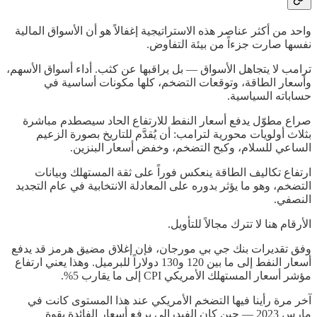
واحد من أكثر عناصر هذه الاستراتيجية إغفالاً هو أن الأسواق المالية
نفسها صارت جزءاً من بيئة التفاوض.
ترامب لا يتجاهل الأسواق — بل يراقبها عن كثب. أداء أسواق الأسهم،
وأسعار الطاقة، وتوقعات التضخم، كلها مكونات أساسية في
حساباته السياسية.
صراع مطوّل يدفع أسعار النفط للارتفاع الحاد سيصطدم مباشرة
بثلاث أولويات محورية لترامب: أن يُقدَّم للتاريخ بصورة الزعيم
الساعي للسلام، وكبح التضخم، وخفض أسعار البنزين.
ارتفاع تكاليف الطاقة ينعكس فوراً على ثقة المستهلك وبيانات
التضخم، وهو ما يؤثر بدوره على المعادلة الانتخابية في عام التجديد
النصفي.
الأرقام هنا لا تترك مجالاً للتأويل.
وفق تقديرات بنك جي بي مورجان، فإن إغلاق مضيق هرمز قد يدفع
أسعار النفط إلى ما بين 120 و130 دولاراً للبرميل. وهذا يعني ارتفاع
مؤشر أسعار المستهلك الأمريكي CPI إلى ما يقارب 5%.
آخر مرة رأينا فيها التضخم الأمريكي عند هذا المستوى كانت في
مارس 2023 — حين كان الفيدرالي يرفع أسعار الفائدة بقوة