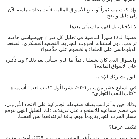
وإذا كنت مستثمراً أو تتابع الأسواق المالية، فأنت بحاجة ماسة الآن
إلى دليل واضح.
لا للأخبار، بل لفهم ما سيأتي بعدها.
قضينا الـ 12 شهراً الماضية في تحليل كل صراع جيوسياسي خاضه
ترامب، دون استثناء. الحروب التجارية، التصعيد العسكري، الضغط
الدبلوماسي على الحلفاء والخصوم على حدٍّ سواء.
والسؤال الذي كان يشغلنا دائماً: ما الذي سيأتي بعد ذلك؟ وما تأثيره
على الأسواق المالية؟
اليوم نشاركك الإجابة.
في السابع عشر من يناير 2026، نشرنا أول “كتاب لعب” أسميناه
“كتاب اللعب التجاري”
وذلك حين بدأ ترامب يصعّد ضغوطه الجمركية على الاتحاد الأوروبي،
في خضم مساعيه للاستحواذ على غرينلاند. ذلك التحليل انتهى بتوقع
مسار الحرب التجارية يوماً بيوم، بدقة لم نتوقعها نحن أنفسنا.
فكيف عرفنا؟
منذ تنصيب ترامب رئيساً في العشرين من يناير 2025، أمضينا مئات