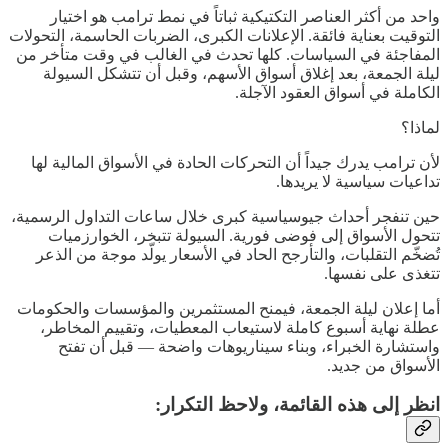
واحد من أكثر العناصر التكتيكية ثباتاً في نمط ترامب هو اختيار
التوقيت بعناية فائقة. الإعلانات الكبرى، الضربات الحاسمة، التحولات
المفاجئة في السياسات. كلها تحدث في الغالب في وقت متأخر من
ليلة الجمعة، بعد إغلاق أسواق الأسهم، وقبل أن تتشكل السيولة
الكاملة في أسواق العقود الآجلة.
لماذا؟
لأن ترامب يدرك جيداً أن التحركات الحادة في الأسواق المالية لها
تداعيات سياسية لا يريدها.
حين تنفجر أحداث جيوسياسية كبرى خلال ساعات التداول الرسمية،
تتحول الأسواق إلى فوضى فورية. السيولة تتبخر، الخوارزميات
تُضخّم التقلبات، والتأرجح الحاد في الأسعار يولّد موجة من الذعر
تتغذى على نفسها.
أما إعلان ليلة الجمعة، فيمنح المستثمرين والمؤسسات والحكومات
عطلة نهاية أسبوع كاملة لاستيعاب المعطيات، وتقييم المخاطر،
واستشارة الخبراء، وبناء سيناريوهات واضحة — قبل أن تفتح
الأسواق من جديد.
انظر إلى هذه القائمة، ولاحظ التكرار: