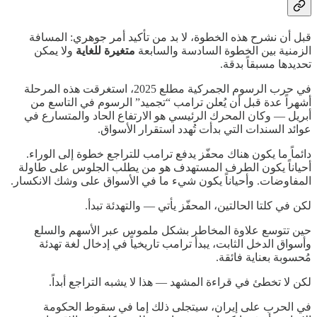
قبل أن نشرح هذه الخطوة، لا بد من تأكيد أمر جوهري: المسافة
الزمنية بين الخطوة السادسة والسابعة
متغيرة للغاية
ولا يمكن
تحديدها مسبقاً بدقة.
في حرب الرسوم الجمركية مطلع 2025، استغرقت هذه المرحلة
أشهراً عدة قبل أن يُعلن ترامب “تجميد” الرسوم في التاسع من
أبريل — وكان المحرك الرئيسي هو الارتفاع الحاد والمتسارع في
عوائد السندات التي بدأت تُهدد استقرار الأسواق.
دائماً ما يكون هناك محفّز يدفع ترامب للتراجع خطوة إلى الوراء.
أحياناً يكون الطرف المستهدف هو من يطلب الجلوس على طاولة
المفاوضات. وأحياناً يكون شيء ما في الأسواق على وشك الانكسار.
لكن في كلتا الحالتين، المحفّز يأتي — والتهدئة تبدأ.
حين تتوسع علاوة المخاطر بشكل ملموس عبر الأسهم والسلع
وأسواق الدخل الثابت، يبدأ ترامب تاريخياً في إدخال لغة تهدئة
مُحسوبة بعناية فائقة.
لكن لا تخطئ في قراءة المشهد — هذا لا يشبه التراجع أبداً.
في الحرب على إيران، سيتجلى ذلك إما في سقوط الحكومة