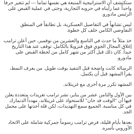
ستكتشف أن الاستراتيجية المتبعة هي نفسها تماماً — لم تتغير حرفاً
واحداً عما رأيناه في حروبه التجارية، وحتى في عملية القبض على
الرئيس مادورو.
ليس تشابهاً في التفاصيل العسكرية، بل تطابقاً في المنطق
التفاوضي الكامن خلف كل خطوة.
خذ مثلاً ما حدث في التاسع والعشرين من نوفمبر، حين أعلن ترامب
إغلاق المجال الجوي فوق فنزويلا بالكامل. توقف عند هذا التاريخ
جيداً. كان ذلك قبل أكثر من شهر كامل من لحظة القبض على
مادورو.
الرسالة كانت واضحة قبل التنفيذ بوقت طويل. من يعرف النمط،
يقرأ المشهد قبل أن يكتمل.
المشهد تكرر مرة أخرى مع غرينلاند.
بين الأول والثامن عشر من يناير، نشر ترامب تغريدات متعددة يعلن
فيها أن “الوقت قد حان” للاستحواذ على غرينلاند، مهدداً الدنمارك
في كل مناسبة. الجميع سمع التهديدات، لكن قلة أخذتها على محمل
الجد.
بعدها بأيام قليلة، فرض ترامب رسوماً جمركية شاملة على الاتحاد
الأوروبي بأسره.