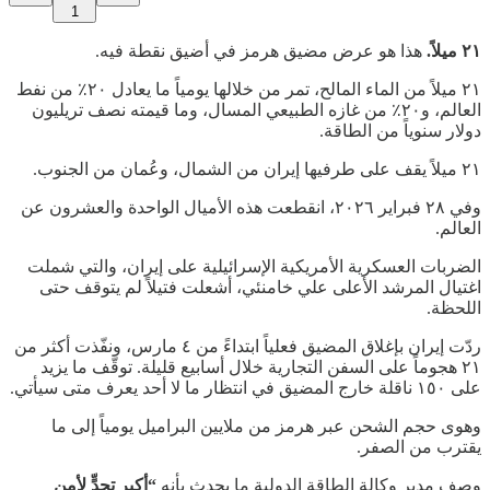
1
٢١ ميلاً.
هذا هو عرض مضيق هرمز في أضيق نقطة فيه.
٢١ ميلاً من الماء المالح، تمر من خلالها يومياً ما يعادل ٢٠٪ من نفط
العالم، و٢٠٪ من غازه الطبيعي المسال، وما قيمته نصف تريليون
دولار سنوياً من الطاقة.
٢١ ميلاً يقف على طرفيها إيران من الشمال، وعُمان من الجنوب.
وفي ٢٨ فبراير ٢٠٢٦، انقطعت هذه الأميال الواحدة والعشرون عن
العالم.
الضربات العسكرية الأمريكية الإسرائيلية على إيران، والتي شملت
اغتيال المرشد الأعلى علي خامنئي، أشعلت فتيلاً لم يتوقف حتى
اللحظة.
ردّت إيران بإغلاق المضيق فعلياً ابتداءً من ٤ مارس، ونفّذت أكثر من
٢١ هجوماً على السفن التجارية خلال أسابيع قليلة. توقّف ما يزيد
على ١٥٠ ناقلة خارج المضيق في انتظار ما لا أحد يعرف متى سيأتي.
وهوى حجم الشحن عبر هرمز من ملايين البراميل يومياً إلى ما
يقترب من الصفر.
وصف مدير وكالة الطاقة الدولية ما يحدث بأنه
“أكبر تحدٍّ لأمن