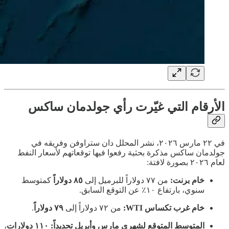
الأرقام التي غيّرت رأي جولدمان ساكس
في ٢٢ مارس ٢٠٢٦، نشر المحلل دان ستراوفن وفريقه في
جولدمان ساكس مذكرة بحثية رفعوا فيها توقعاتهم لأسعار النفط
لعام ٢٠٢٦ بصورة لافتة:
خام برنت:
من ٧٧ دولاراً للبرميل إلى
٨٥ دولاراً
كمتوسط
سنوي، بارتفاع ١٠٪ عن التوقع السابق.
خام غرب تكساس WTI:
من ٧٢ دولاراً إلى
٧٩ دولاراً
.
المتوسط المتوقع لشهري مارس وأبريل تحديداً: ١١٠ دولارات
،