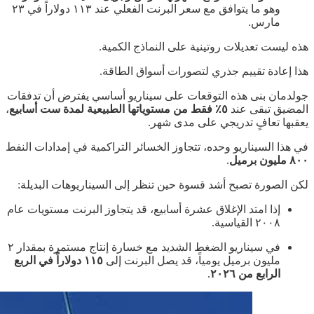
وهو ما يتوافق مع سعر البرنت الفعلي عند ١١٣ دولاراً في ٢٣
مارس.
هذه ليست تعديلات روتينية على النماذج الكمية.
هذا إعادة تقييم جذري لتصورات أسواق الطاقة.
جولدمان بنى هذه التوقعات على سيناريو أساسي يفترض أن تدفقات
المضيق تبقى عند
٥٪ فقط من مستوياتها الطبيعية لمدة ست أسابيع
،
يعقبها تعافٍ تدريجي على مدى شهر.
في هذا السيناريو وحده، تتجاوز الخسائر التراكمية في إمدادات النفط
٨٠٠ مليون برميل
.
لكن الصورة تصبح أشد قسوة حين تنظر إلى السيناريوهات البديلة:
إذا امتد الإغلاق عشرة أسابيع، قد يتجاوز البرنت مستويات عام
٢٠٠٨ القياسية.
في سيناريو الضغط الشديد مع خسارة إنتاج مستمرة بمقدار ٢
مليون برميل يومياً، قد يصل البرنت إلى
١١٥ دولاراً في الربع
الرابع من ٢٠٢٦
.