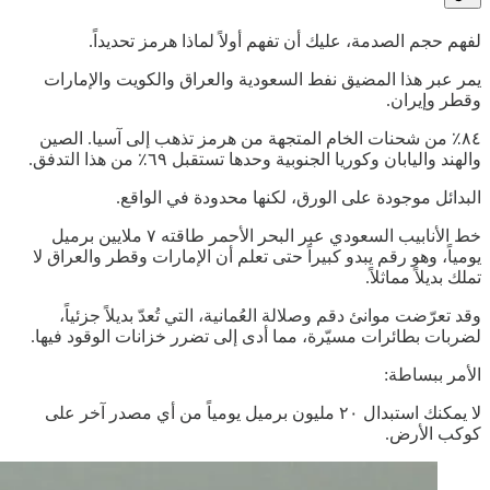
لفهم حجم الصدمة، عليك أن تفهم أولاً لماذا هرمز تحديداً.
يمر عبر هذا المضيق نفط السعودية والعراق والكويت والإمارات
وقطر وإيران.
٨٤٪ من شحنات الخام المتجهة من هرمز تذهب إلى آسيا. الصين
والهند واليابان وكوريا الجنوبية وحدها تستقبل ٦٩٪ من هذا التدفق.
البدائل موجودة على الورق، لكنها محدودة في الواقع.
خط الأنابيب السعودي عبر البحر الأحمر طاقته ٧ ملايين برميل
يومياً، وهو رقم يبدو كبيراً حتى تعلم أن الإمارات وقطر والعراق لا
تملك بديلاً مماثلاً.
وقد تعرّضت موانئ دقم وصلالة العُمانية، التي تُعدّ بديلاً جزئياً،
لضربات بطائرات مسيّرة، مما أدى إلى تضرر خزانات الوقود فيها.
الأمر ببساطة:
لا يمكنك استبدال ٢٠ مليون برميل يومياً من أي مصدر آخر على
كوكب الأرض.