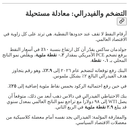
التضخم والفيدرالي: معادلة مستحيلة
أرقام النفط لا تقف عند حدودها النفطية. هي ترتد على كل زاوية في
الاقتصاد العالمي.
جولدمان ساكس يقدّر أن كل ارتفاع بنسبة
١٠٪
في أسعار النفط
يرفع تضخم PCE الأمريكي بمقدار
٠.٢ نقطة مئوية
، ويقلّص نمو الناتج
المحلي بـ
٠.١ نقطة
.
البنك رفع توقعاته لتضخم عام ٢٠٢٦ إلى
٢.٩٪
، وهو رقم يتجاوز
هدف الفيدرالي البالغ ٢٪ بشكل ملموس.
في حين رفع احتمالية الركود بخمس نقاط مئوية إضافية إلى
٢٥٪
.
بنك الاحتياطي الفيدرالي في دالاس ذهب أبعد من ذلك، متوقعاً أن
يصل WTI إلى ٩٨ دولاراً مع تراجع نمو الناتج العالمي بمعدل سنوي
قد يبلغ
٢.٩ نقطة مئوية
في الربع الثاني.
والمفارقة المؤلمة: الفيدرالي يجد نفسه أمام معضلة كلاسيكية من
معضلات الاقتصاد السياسي.