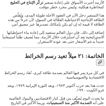
الأزمة أجبرت الأسواق على إعادة تسعير
تركّز الإنتاج في الخليج
كمخاطرة هيكلية، وليس مجرد خطر مؤقت.
هذا التسعير دخل الآن في العقود الآجلة طويلة المدى، ويُقلّص
الطاقة الإنتاجية الاحتياطية الفعّالة في السوق، لأن جزءاً من هذه
الطاقة لا قيمة له إن لم يكن بإمكانك تصديرها عبر مضيق آمن.
إضافة إلى ذلك، فإن دول العالم ستعمد إلى إعادة بناء احتياطياتها
الاستراتيجية بعد أن استُنزفت خلال الأزمة، مما يُضيف طلباً استيعابياً
جديداً يدعم الأسعار حتى بعد عودة الاستقرار.
الخاتمة: ٢١ ميلاً تعيد رسم الخرائط
في كل مرة يمر فيها العالم بصدمة طاقة كبرى، تُعاد رسم الخرائط
الاقتصادية والجيوسياسية.
حدث هذا بعد حرب أكتوبر ١٩٧٣، وبعد الثورة الإيرانية ١٩٧٩، وبعد
غزو الكويت ١٩٩٠.
ما يحدث اليوم يُصنَّف من قِبَل كبار الاقتصاديين والبنوك العالمية
على أنه
الصدمة الأكبر منذ السبعينيات
، وربما الأكبر في التاريخ