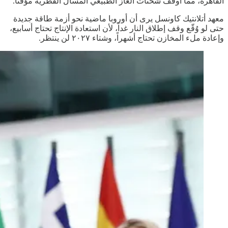
القاهرة، مما أوقف شحنات الغاز الطبيعي المسال القطرية مؤقتاً.
معهد أتلانتيك كاونسل يرى أن أوروبا ماضية نحو أزمة طاقة جديدة
حتى لو وُقّع وقف إطلاق النار غداً، لأن استعادة الإنتاج تحتاج أسابيع،
وإعادة ملء المخازن تحتاج أشهراً، وشتاء ٢٠٢٧ لن ينتظر.