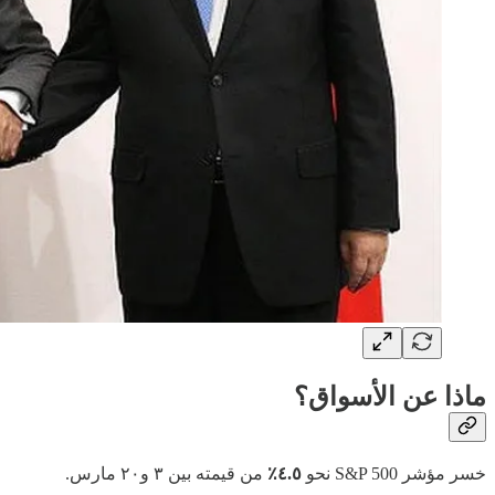
ماذا عن الأسواق؟
خسر مؤشر S&P 500 نحو
٤.٥٪
من قيمته بين ٣ و٢٠ مارس.