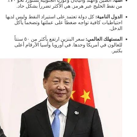
آسيا:
الصين والهند واليابان وكوريا الجنوبية تستورد نحو ٧٠٪
من نفط الخليج عبر هرمز. هي الأكثر تضرراً بشكل حاد.
الدول النامية:
كل دولة تعتمد على استيراد النفط وليس لديها
احتياطيات كافية تواجه ضغطاً على عملتها وتضخماً يأكل
الدخل.
المستهلك العالمي:
سعر البنزين ارتفع بأكثر من ٥٠ سنتاً
للغالون في أمريكا وحدها. في أوروبا وآسيا الأرقام أعلى
بكثير.