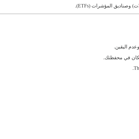
 وصناديق المؤشرات (ETFs).
دم اليقين.
مكان في محفظتك.
Th