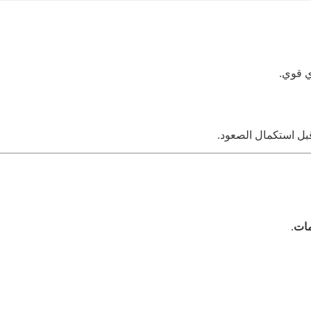
ي قوي.
بل استكمال الصعود.
مات
.