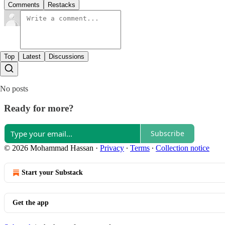
Comments
Restacks
Top
Latest
Discussions
No posts
Ready for more?
Subscribe
© 2026 Mohammad Hassan
·
Privacy
∙
Terms
∙
Collection notice
Start your Substack
Get the app