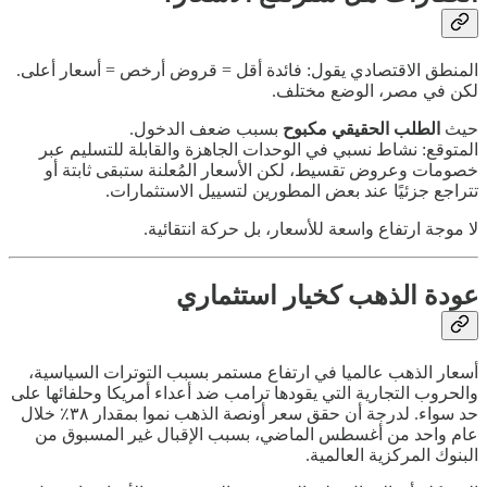
المنطق الاقتصادي يقول: فائدة أقل = قروض أرخص = أسعار أعلى.
لكن في مصر، الوضع مختلف.
حيث
الطلب الحقيقي مكبوح
بسبب ضعف الدخول.
المتوقع: نشاط نسبي في الوحدات الجاهزة والقابلة للتسليم عبر
خصومات وعروض تقسيط، لكن الأسعار المُعلنة ستبقى ثابتة أو
تتراجع جزئيًا عند بعض المطورين لتسييل الاستثمارات.
لا موجة ارتفاع واسعة للأسعار، بل حركة انتقائية.
عودة الذهب كخيار استثماري
أسعار الذهب عالميا في ارتفاع مستمر بسبب التوترات السياسية،
والحروب التجارية التي يقودها ترامب ضد أعداء أمريكا وحلفائها على
حد سواء. لدرجة أن حقق سعر أونصة الذهب نموا بمقدار ٣٨٪ خلال
عام واحد من أغسطس الماضي، بسبب الإقبال غير المسبوق من
البنوك المركزية العالمية.