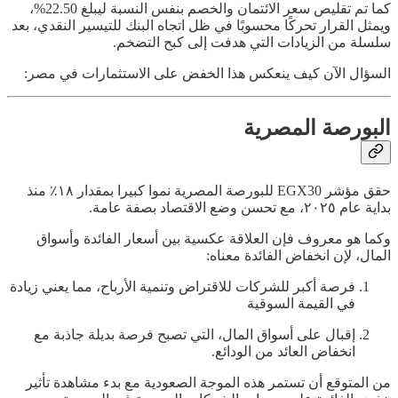
كما تم تقليص سعر الائتمان والخصم بنفس النسبة ليبلغ 22.50%،
ويمثل القرار تحركًا محسوبًا في ظل اتجاه البنك للتيسير النقدي، بعد
سلسلة من الزيادات التي هدفت إلى كبح التضخم.
السؤال الآن كيف ينعكس هذا الخفض على الاستثمارات في مصر:
البورصة المصرية
حقق مؤشر EGX30 للبورصة المصرية نموا كبيرا بمقدار ١٨٪ منذ
بداية عام ٢٠٢٥، مع تحسن وضع الاقتصاد بصفة عامة.
وكما هو معروف فإن العلاقة عكسية بين أسعار الفائدة وأسواق
المال، لإن انخفاض الفائدة معناه:
فرصة أكبر للشركات للاقتراض وتنمية الأرباح، مما يعني زيادة
في القيمة السوقية
إقبال على أسواق المال، التي تصبح فرصة بديلة جاذبة مع
انخفاض العائد من الودائع.
من المتوقع أن تستمر هذه الموجة الصعودية مع بدء مشاهدة تأثير