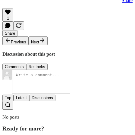
Share
1
Share
Previous
Next
Discussion about this post
Comments
Restacks
Top
Latest
Discussions
No posts
Ready for more?