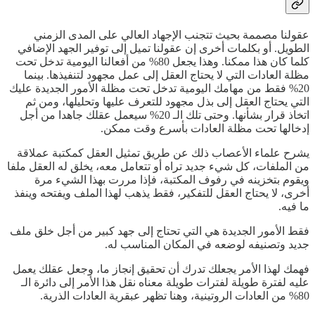
عقولنا مصممة بحيث تتجنب الإجهاد العالي على المدى الزمني
الطويل. أو بكلمات أخرى إن عقولنا تميل إلى توفير الجهد الإضافي
كلما كان هذا ممكنا. وهذا يجعل 80% من أفعالنا اليومية تدخل تحت
مظلة العادات التي لا يحتاج العقل إلى عمل مجهود لتنفيذها. بينما
20% فقط من مهامك اليومية تدخل تحت مظلة الأمور الجديدة عليك
التي يحتاج العقل إلى بذل مجهود للتعرف عليها وتحليلها، ومن ثم
اتخاذ قرار بشأنها. وحتى تلك الـ 20% سيعمل عقلك جاهدا من أجل
إدخالها تحت مظلة العادات بأسرع وقت ممكن.
يشرح علماء الأعصاب ذلك عن طريق تمثيل العقل كمكتبة عملاقة
من الملفات، كل شيء جديد تراه أو تتعامل معه، يخلق له العقل ملفا
ويقوم بتخزينه في رفوف المكتبة، فإذا مررت بهذا الشيء مرة
أخرى، لا يحتاج العقل للتفكير، فقط يذهب لهذا الملف ويفتحه وينفذ
ما فيه.
فقط الأمور الجديدة هي التي تحتاج إلى جهد كبير من أجل خلق ملف
جديد وتصنيفه لوضعه في المكان المناسب له.
فهمك لهذا الأمر يجعلك تدرك أن تحقيق إنجاز ما، وجعل عقلك يعمل
عليه لفترة طويلة لفترات طويلة معناه نقل هذا الأمر إلى دائرة الـ
80% من العادات الروتينية، وهنا تظهر عبقرية العادات الذرية.