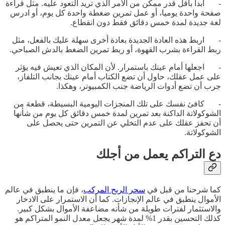
- ابدأ بأقل قدر ممكن من الأمر الذي تريد التعود عليه. مثل قراءة
صفحة واحدة يوميا، أو عمل تمرين ضغطة واحدة كل يوم، أو ادرس
لغة جديدة لمدة خمس دقائق فقط دون انقطاع.
- اربط هذه العادة الجديدة بعادة أخرى سهلة عليك بالفعل، مثل
ربط القراءة بشرب القهوة، أو ربط تمرين الضغط بالدش الصباحي.
- اجعلها أمام عينك باستمرار. لأن المكان الذي تعيش فيه يؤثر
على عمل عقلك، حاول أن تضع الكتاب أمام عينك بجانب التلفاز،
جرب أن تضع أدوات الرياضة جنب الكمبيوتر، وهكذا.
- كافئ نفسك على تلك المنجزات اليومية البسيطة، قطعة من
الشوكولاتة الداكنة بعد تمرين لمدة خمس دقائق كل يوم من شأنها
أن تحفز عقلك على عدم التخلي عن التمرين حتى يحصل على
الشوكولاتة.
دع التراكم يعمل من أجلك
كما شرحنا من قبل في
سحر الربح المركب
، فإن ما ينطبق في عالم
الأموال ينطبق في عالم الإنجازات. كما أن الاستمرار على الادخار
والاستثمار لفترات طويلة من شأنه مضاعفة الأموال بشكل كبير.
كذلك التحسين بقدر 1% لمدة شهر يجعل معدل النمو المتراكم هو