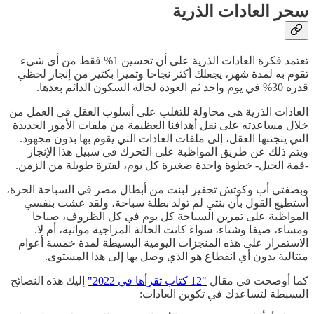
سحر العادات الذرية
تعتمد فكرة العادات الذرية على أن تحسين 1% فقط من أي شيء
تقوم به لمدة شهر، يجعلك أكثر نجاحا وتميزا بكثير من إنجاز لحظي
قدره 30% في يوم واحد ثم العودة لحالة السكون الدائم بعدها.
العادات الذرية هي محاولة للتغلب على أسلوب العقل في العمل من
خلال مساعدته على نقل أهدافنا العظيمة من ملفات الأمور الجديدة
التي يتجنبها العقل، إلى ملفات العادات التي يقوم بها بدون مجهود.
ويتم ذلك عن طريق المواظبة على التحرك في سبيل هذا الإنجاز
-قمة الجبل- خطوة واحدة صغيرة كل يوم، لفترة طويلة من الزمن.
وبصفتي أب وكوتش تحفيز لبنت من أبطال مصر في السباحة الحرة،
أستطيع القول بأن بنتي لم تولد بطلة سباحة، ولقد عشت بنفسي
المواظبة على تمرين السباحة كل يوم في كل الظروف، صباحا
ومساء، صيفا وشتاء، سواء كانت الحالة المزاجية مواتية، أم لا.
الاستمرار على هذه المنجزات اليومية البسيطة لمدة خمسة أعوام
متتالية بدون أي انقطاع هو الذي وصل بها إلى هذا المستوى.
كما أوضحت في مقال
"12 كتاب تقرأها في 2022"
إليك هذه النصائح
البسيطة لتساعدك في تكوين العادات: