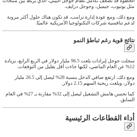
الخطوة قد تُضعف تكامل نظام جوجل البيئي، الذي يربط بين منتجات
مثل يوتيوب، جيميل، وجوجل درايف.
ومع ذلك، ومع عودة إدارة ترامب، قد تكون هناك حلول أكثر مرونة
لدعم تنافسية شركات التكنولوجيا الأمريكية عالميًا.
نتائج قوية رغم تباطؤ النمو
سجلت جوجل إيرادات بلغت 96.5 مليار دولار في الربع الرابع، بزيادة
12% عن العام الماضي، لكنها جاءت أقل بقليل من التوقعات.
ومع ذلك، ارتفع صافي الدخل بنسبة 28% ليصل إلى 26.5 مليار
دولار، وبلغت ربحية السهم 2.15 دولار.
كما تحسن هامش التشغيل ليصل إلى 32% مقارنة بـ 27% في العام
السابق.
أداء القطاعات الرئيسية