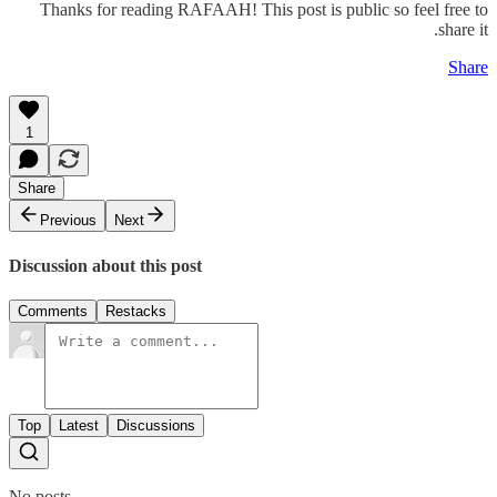
Thanks for reading RAFAAH! This post is public so feel free to
share it.
Share
1
Share
Previous
Next
Discussion about this post
Comments
Restacks
Top
Latest
Discussions
No posts