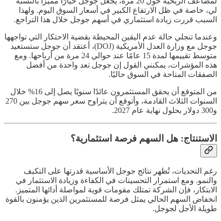
لمضاعف الربحية حول 20 مرة، يجعل جوجل خيارًا مميزًا بالنسبة
لي، خاصة في ظل الارتفاع الكبير في أسعار السوق اليوم. ولهذا
السبب قررت زيادة استثماري في أسهم جوجل خلال هذا التراجع.
وعندما تنجلي حالة عدم اليقين المحيطة بقضية الاحتكار التي تواجهها
جوجل مع وزارة العدل الأمريكية (DOJ)، أعتقد أن جوجل ستستعيد
متوسط تقييمها لمدة 15 عامًا عند حوالي 24 مرة من أرباحها. ومع
هذه المؤشرات، يمكنني القول إن جوجل تعد واحدة من أفضل
الصفقات المتاحة في السوق حاليًا.
من المتوقع أن يحقق المستثمرون عائدًا سنويًا يصل إلى 16% خلال
السنوات الثلاث القادمة، وأتوقع أن يتراوح سعر سهم جوجل بين 270
و300 دولار بحلول نهاية عام 2027.
الاستنتاج: هل السهم فرصة استثمارية؟
رغم التحديات، تُظهر نتائج جوجل الأساسية قدرتها على التكيف
والنمو. ومع استمرار التحسينات في الكفاءة وزيادة الاستثمار في
الابتكار، فإن الشركة تمتلك مقومات قوية لمواصلة أدائها المتميز.
انخفاض السهم الحالي يمثل فرصة للمستثمرين الذين يؤمنون بالقوة
طويلة الأجل لجوجل.