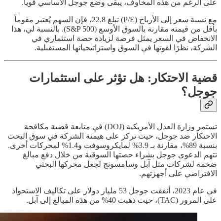
على الرغم من هذه المخاوف، يبقى وضع جوجل الأساسي قوياً.
مع نسبة سعر إلى الأرباح (P/E) تبلغ 22.8، فإن السهم يُعتبر مقوماً
بأقل من قيمته مقارنة بالسوق الأوسع (S&P 500). بالنسبة لي، هذا
الانخفاض في السعر يمثل فرصة لزيادة حصة استثماري في
الشركة، نظرًا لقوتها في السوق واستراتيجياتها المستقبلية.
قضية الاحتكار: هل تؤثر على استثمارات
جوجل؟
تستمر وزارة العدل الأمريكية (DOJ) في متابعة قضية مكافحة
الاحتكار ضد جوجل، حيث تركز على هيمنة الشركة في سوق البحث
بنسبة 89%، مقارنة بـ 3.9% لمايكروسوفت و1.4% لمحركات أخرى.
تتهم الدعوى جوجل بشراء حصتها السوقية من خلال دفع مبالغ
ضخمة لشركات مثل آبل وسامسونج لجعل محركها البحثي
الافتراضي على أجهزتهم.
في عام 2023، أنفقت جوجل 53 مليار دولار على تكاليف الاستحواذ
على المرور (TAC)، حيث ذهبت 40% من هذه المبالغ إلى آبل.