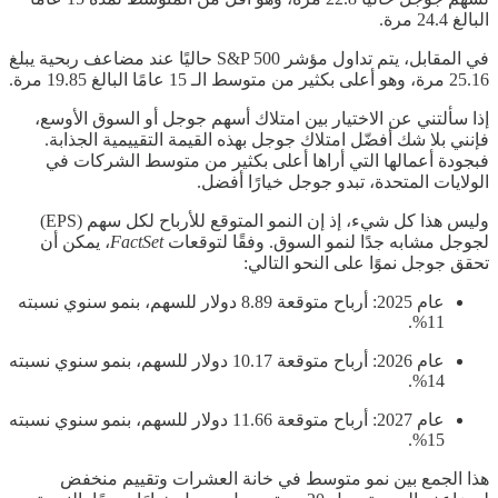
البالغ 24.4 مرة.
في المقابل، يتم تداول مؤشر S&P 500 حاليًا عند مضاعف ربحية يبلغ
25.16 مرة، وهو أعلى بكثير من متوسط الـ 15 عامًا البالغ 19.85 مرة.
إذا سألتني عن الاختيار بين امتلاك أسهم جوجل أو السوق الأوسع،
فإنني بلا شك أفضّل امتلاك جوجل بهذه القيمة التقييمية الجذابة.
فبجودة أعمالها التي أراها أعلى بكثير من متوسط الشركات في
الولايات المتحدة، تبدو جوجل خيارًا أفضل.
وليس هذا كل شيء، إذ إن النمو المتوقع للأرباح لكل سهم (EPS)
لجوجل مشابه جدًا لنمو السوق. وفقًا لتوقعات
FactSet
، يمكن أن
تحقق جوجل نموًا على النحو التالي:
عام 2025: أرباح متوقعة 8.89 دولار للسهم، بنمو سنوي نسبته
11%.
عام 2026: أرباح متوقعة 10.17 دولار للسهم، بنمو سنوي نسبته
14%.
عام 2027: أرباح متوقعة 11.66 دولار للسهم، بنمو سنوي نسبته
15%.
هذا الجمع بين نمو متوسط في خانة العشرات وتقييم منخفض