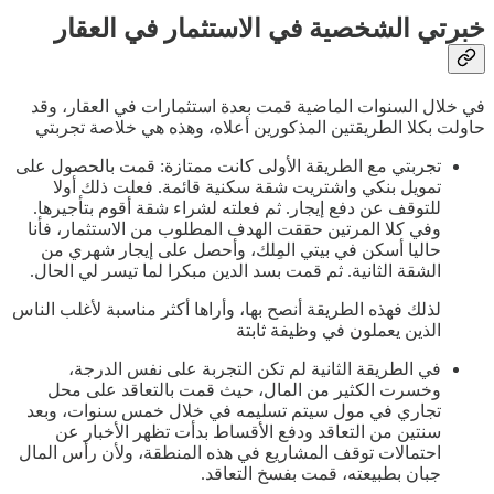
خبرتي الشخصية في الاستثمار في العقار
في خلال السنوات الماضية قمت بعدة استثمارات في العقار، وقد
حاولت بكلا الطريقتين المذكورين أعلاه، وهذه هي خلاصة تجربتي
تجربتي مع الطريقة الأولى كانت ممتازة: قمت بالحصول على
تمويل بنكي واشتريت شقة سكنية قائمة. فعلت ذلك أولا
للتوقف عن دفع إيجار. ثم فعلته لشراء شقة أقوم بتأجيرها.
وفي كلا المرتين حققت الهدف المطلوب من الاستثمار، فأنا
حاليا أسكن في بيتي المِلك، وأحصل على إيجار شهري من
الشقة الثانية. ثم قمت بسد الدين مبكرا لما تيسر لي الحال.
لذلك فهذه الطريقة أنصح بها، وأراها أكثر مناسبة لأغلب الناس
الذين يعملون في وظيفة ثابتة
في الطريقة الثانية لم تكن التجربة على نفس الدرجة،
وخسرت الكثير من المال، حيث قمت بالتعاقد على محل
تجاري في مول سيتم تسليمه في خلال خمس سنوات، وبعد
سنتين من التعاقد ودفع الأقساط بدأت تظهر الأخبار عن
احتمالات توقف المشاريع في هذه المنطقة، ولأن رأس المال
جبان بطبيعته، قمت بفسخ التعاقد.